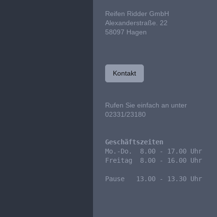
Reifen Ridder GmbH
Alexanderstraße. 22
58097
Hagen
Kontakt
Rufen Sie einfach an unter
02331/23180
Geschäftszeiten
Mo.-Do.  8.00 - 17.00 Uhr

Freitag  8.00 - 16.00 Uhr

Pause   13.00 - 13.30 Uhr
