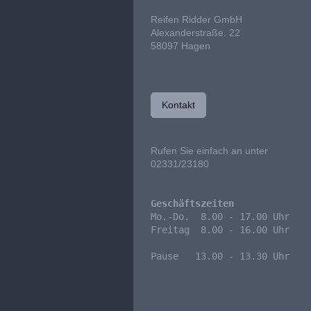
Reifen Ridder GmbH
Alexanderstraße. 22
58097
Hagen
Kontakt
Rufen Sie einfach an unter
02331/23180
Geschäftszeiten
Mo.-Do.  8.00 - 17.00 Uhr

Freitag  8.00 - 16.00 Uhr

Pause   13.00 - 13.30 Uhr
