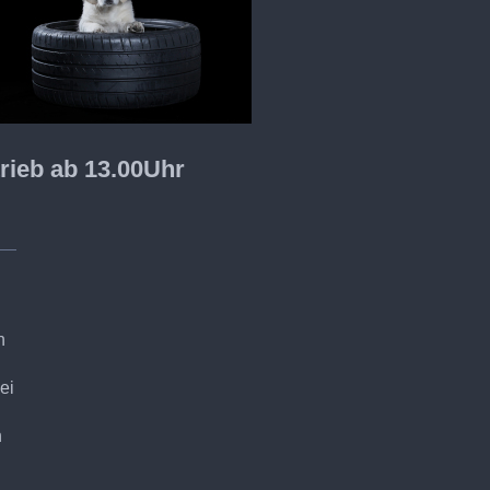
trieb ab 13.00Uhr
n
ei
n